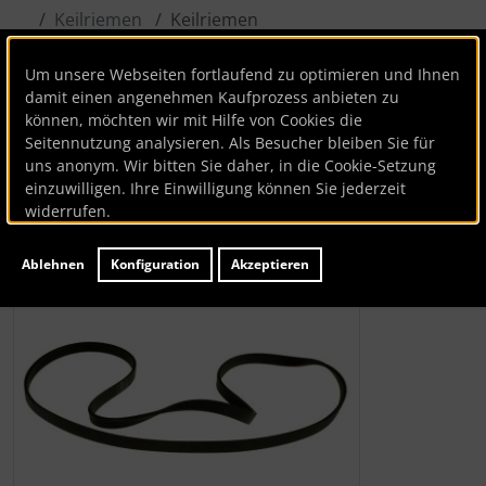
Keilriemen
Keilriemen
Um unsere Webseiten fortlaufend zu optimieren und Ihnen
Bauknecht
damit einen angenehmen Kaufprozess anbieten zu
können, möchten wir mit Hilfe von Cookies die
Keilriemen
Seitennutzung analysieren. Als Besucher bleiben Sie für
uns anonym. Wir bitten Sie daher, in die Cookie-Setzung
Artikelnummer
BK48121
einzuwilligen. Ihre Einwilligung können Sie jederzeit
Hersteller:
Bauknecht
widerrufen.
Lieferzeit:
ca. 1-3 Werktage
Ablehnen
Konfiguration
Akzeptieren
Wenn mehr als ein Produktbild existiert, können Sie die "