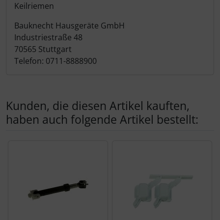
Produktbeschreibung
Keilriemen
Bauknecht Hausgeräte GmbH
Industriestraße 48
70565 Stuttgart
Telefon: 0711-8888900
Kunden, die diesen Artikel kauften,
haben auch folgende Artikel bestellt:
Es folgt ein Produktslider - navigieren Sie mit der Tab-Tas