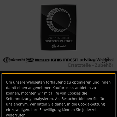
Sprungnavigation
Springe zur Navigation
Springe zum Inhalt
Springe zum Login-Button
Springe zum Button für Einstellungen
Springe zu den allgemeinen Informationen
Suchen
Um unsere Webseiten fortlaufend zu optimieren und Ihnen
damit einen angenehmen Kaufprozess anbieten zu
können, möchten wir mit Hilfe von Cookies die
Seitennutzung analysieren. Als Besucher bleiben Sie für
Vertrag widerrufen
uns anonym. Wir bitten Sie daher, in die Cookie-Setzung
einzuwilligen. Ihre Einwilligung können Sie jederzeit
Startseite
Ersatzteile
Spülen
widerrufen.