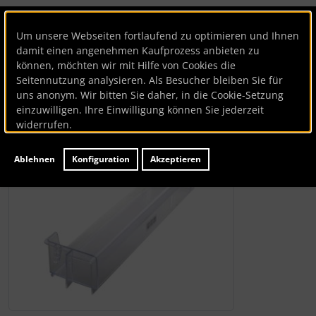
Türfach
Um unsere Webseiten fortlaufend zu optimieren und Ihnen
damit einen angenehmen Kaufprozess anbieten zu
Türfach
können, möchten wir mit Hilfe von Cookies die
Seitennutzung analysieren. Als Besucher bleiben Sie für
uns anonym. Wir bitten Sie daher, in die Cookie-Setzung
Artikelnummer
BK82323
einzuwilligen. Ihre Einwilligung können Sie jederzeit
Lieferzeit:
ca. 7 Werktage
widerrufen.
Wenn mehr als ein Produktbild existiert, können Sie die "
Ablehnen
Konfiguration
Akzeptieren