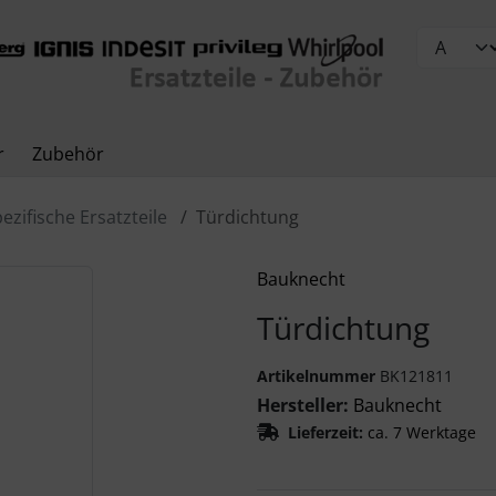
r
Zubehör
ezifische Ersatzteile
Türdichtung
Zurück-" und "Vor-Button" nutzen, um zwischen den Bildern z
Bauknecht
Türdichtung
Artikelnummer
BK121811
Hersteller:
Bauknecht
Lieferzeit:
ca. 7 Werktage