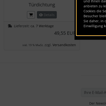
und Ihnen da
Türdichtung
anbieten zu k
Cookies die S
Details
Besucher blei
Sie daher, in 
Lieferzeit:
ca. 7 Werktage
Einwilligung k
49,55 EUR
zzgl.
Versandkosten
inkl. 19 % MwSt.
Der Newsle