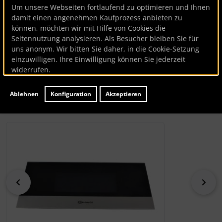
Um unsere Webseiten fortlaufend zu optimieren und Ihnen
Tür
damit einen angenehmen Kaufprozess anbieten zu
können, möchten wir mit Hilfe von Cookies die
Bauknecht
Seitennutzung analysieren. Als Besucher bleiben Sie für
uns anonym. Wir bitten Sie daher, in die Cookie-Setzung
Tür
einzuwilligen. Ihre Einwilligung können Sie jederzeit
widerrufen.
Artikelnummer
BK122165
Hersteller:
Bauknecht
Ablehnen
Konfiguration
Akzeptieren
Lieferzeit:
ca. 7 Werktage
Wenn mehr als ein Produktbild existiert, können Sie die "
zurück
vor