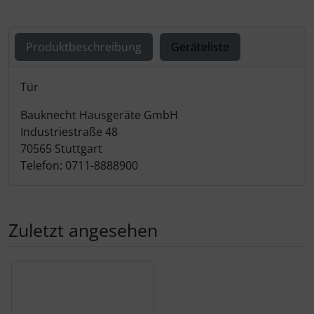
Produktbeschreibung
Geräteliste
Produktbeschreibung
Tür
Bauknecht Hausgeräte GmbH
Industriestraße 48
70565 Stuttgart
Telefon: 0711-8888900
Zuletzt angesehen
Es folgt ein Produktslider - navigieren Sie mit der Tab-Tas