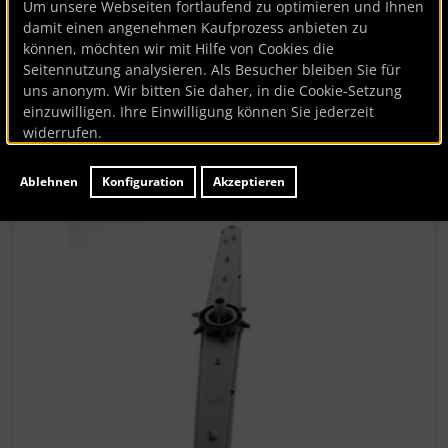
Um unsere Webseiten fortlaufend zu optimieren und Ihnen
Sprüharm (oben)
damit einen angenehmen Kaufprozess anbieten zu
können, möchten wir mit Hilfe von Cookies die
Seitennutzung analysieren. Als Besucher bleiben Sie für
Bauknecht
uns anonym. Wir bitten Sie daher, in die Cookie-Setzung
einzuwilligen. Ihre Einwilligung können Sie jederzeit
Artikelnummer
BK125423
widerrufen.
Hersteller:
Bauknecht
Lieferzeit:
ca. 7 Werktage
Ablehnen
Konfiguration
Akzeptieren
Wenn mehr als ein Produktbild existiert, können Sie die "