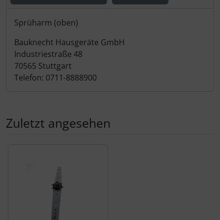
Produktbeschreibung
Sprüharm (oben)
Bauknecht Hausgeräte GmbH
Industriestraße 48
70565 Stuttgart
Telefon: 0711-8888900
Zuletzt angesehen
Es folgt ein Produktslider - navigieren Sie mit der Tab-Tas