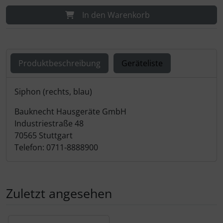
In den Warenkorb
Produktbeschreibung
Geräteliste
Produktbeschreibung
Siphon (rechts, blau)
Bauknecht Hausgeräte GmbH
Industriestraße 48
70565 Stuttgart
Telefon: 0711-8888900
Zuletzt angesehen
Es folgt ein Produktslider - navigieren Sie mit der Tab-Tas