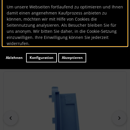
Siphon (rechts, blau)
Um unsere Webseiten fortlaufend zu optimieren und Ihnen
damit einen angenehmen Kaufprozess anbieten zu
können, möchten wir mit Hilfe von Cookies die
Bauknecht
Seitennutzung analysieren. Als Besucher bleiben Sie für
uns anonym. Wir bitten Sie daher, in die Cookie-Setzung
Siphon (rechts, blau)
einzuwilligen. Ihre Einwilligung können Sie jederzeit
widerrufen.
Artikelnummer
BK125424
Hersteller:
Bauknecht
Ablehnen
Konfiguration
Akzeptieren
Lieferzeit:
ca. 7 Werktage
Wenn mehr als ein Produktbild existiert, können Sie die "
zurück
vor