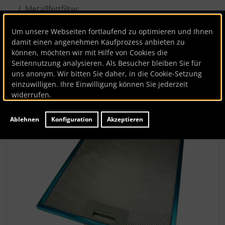
Metallfettfilter
Um unsere Webseiten fortlaufend zu optimieren und Ihnen
Bauknecht
damit einen angenehmen Kaufprozess anbieten zu
können, möchten wir mit Hilfe von Cookies die
Artikelnummer
BK123277
Seitennutzung analysieren. Als Besucher bleiben Sie für
Hersteller:
Bauknecht
uns anonym. Wir bitten Sie daher, in die Cookie-Setzung
Lieferzeit:
ca. 1-3 Werktage
einzuwilligen. Ihre Einwilligung können Sie jederzeit
widerrufen.
Wenn mehr als ein Produktbild existiert, können Sie die "
Ablehnen
Konfiguration
Akzeptieren