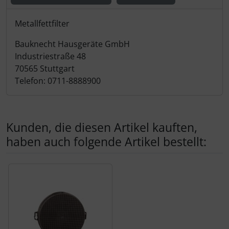
Produktbeschreibung
Metallfettfilter
Bauknecht Hausgeräte GmbH
Industriestraße 48
70565 Stuttgart
Telefon: 0711-8888900
Kunden, die diesen Artikel kauften,
haben auch folgende Artikel bestellt:
Es folgt ein Produktslider - navigieren Sie mit der Tab-Tas