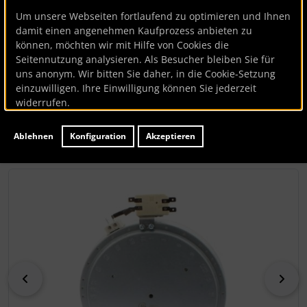
Kochplatte (180/1800W)
Um unsere Webseiten fortlaufend zu optimieren und Ihnen
damit einen angenehmen Kaufprozess anbieten zu
können, möchten wir mit Hilfe von Cookies die
Bauknecht
Seitennutzung analysieren. Als Besucher bleiben Sie für
uns anonym. Wir bitten Sie daher, in die Cookie-Setzung
Kochplatte (180/1800W)
einzuwilligen. Ihre Einwilligung können Sie jederzeit
widerrufen.
Artikelnummer
BK125425
Hersteller:
Bauknecht
Ablehnen
Konfiguration
Akzeptieren
Lieferzeit:
ca. 7 Werktage
Wenn mehr als ein Produktbild existiert, können Sie die "
zurück
vor