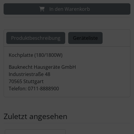
In den Warenkorb
Produktbeschreibung
Geräteliste
Produktbeschreibung
Kochplatte (180/1800W)
Bauknecht Hausgeräte GmbH
Industriestraße 48
70565 Stuttgart
Telefon: 0711-8888900
Zuletzt angesehen
Es folgt ein Produktslider - navigieren Sie mit der Tab-Tas