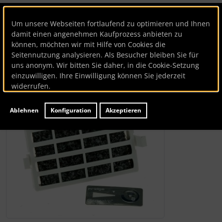
Hygienefilter
Um unsere Webseiten fortlaufend zu optimieren und Ihnen
damit einen angenehmen Kaufprozess anbieten zu
Hygienefilter
können, möchten wir mit Hilfe von Cookies die
Seitennutzung analysieren. Als Besucher bleiben Sie für
uns anonym. Wir bitten Sie daher, in die Cookie-Setzung
Artikelnummer
BK122661
einzuwilligen. Ihre Einwilligung können Sie jederzeit
Lieferzeit:
ca. 1-3 Werktage
widerrufen.
Wenn mehr als ein Produktbild existiert, können Sie die "
Ablehnen
Konfiguration
Akzeptieren