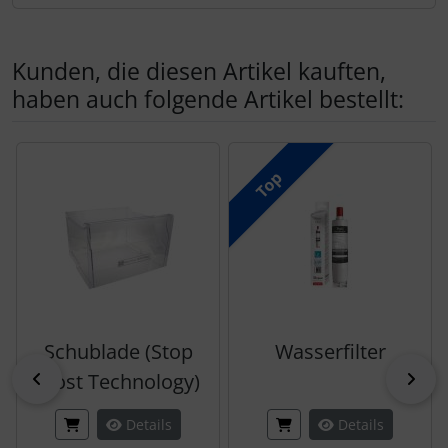
Kunden, die diesen Artikel kauften,
haben auch folgende Artikel bestellt:
Es folgt ein Produktslider - navigieren Sie mit der Tab-Tas
Top
Schublade (Stop
Wasserfilter
zurück
vor
Frost Technology)
Details
Details