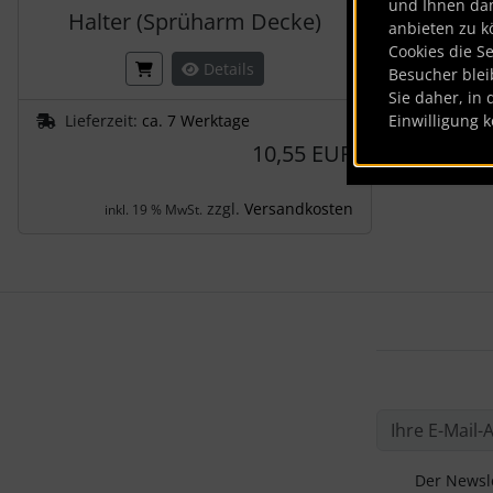
und Ihnen da
Halter (Sprüharm Decke)
anbieten zu k
Cookies die S
Details
Besucher blei
Sie daher, in 
Lieferzeit:
ca. 7 Werktage
Einwilligung k
10,55 EUR
zzgl.
Versandkosten
inkl. 19 % MwSt.
Der Newsle