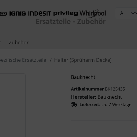
r
Zubehör
ezifische Ersatzteile
Halter (Sprüharm Decke)
Zurück-" und "Vor-Button" nutzen, um zwischen den Bildern z
Bauknecht
Artikelnummer
BK125435
Hersteller:
Bauknecht
Lieferzeit:
ca. 7 Werktage