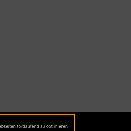
te zu den einzelnen Artikeln.
seiten fortlaufend zu optimieren