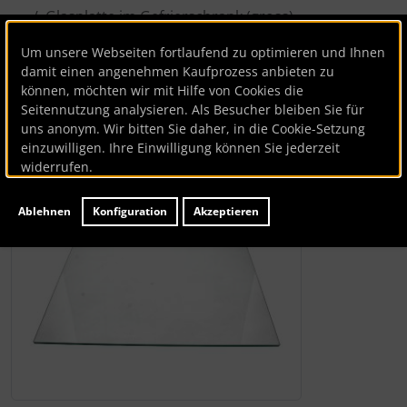
Glasplatte im Gefrierschrank (gross)
Um unsere Webseiten fortlaufend zu optimieren und Ihnen
damit einen angenehmen Kaufprozess anbieten zu
Glasplatte im Gefrierschrank (gross)
können, möchten wir mit Hilfe von Cookies die
Seitennutzung analysieren. Als Besucher bleiben Sie für
Artikelnummer
BK82877
uns anonym. Wir bitten Sie daher, in die Cookie-Setzung
einzuwilligen. Ihre Einwilligung können Sie jederzeit
Lieferzeit:
ca. 1-3 Werktage
widerrufen.
Wenn mehr als ein Produktbild existiert, können Sie die "
Ablehnen
Konfiguration
Akzeptieren