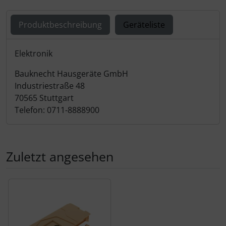
Produktbeschreibung
Geräteliste
Produktbeschreibung
Elektronik
Bauknecht Hausgeräte GmbH
Industriestraße 48
70565 Stuttgart
Telefon: 0711-8888900
Zuletzt angesehen
Es folgt ein Produktslider - navigieren Sie mit der Tab-Tas