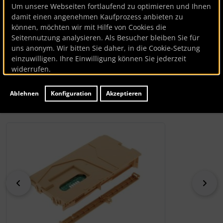
Um unsere Webseiten fortlaufend zu optimieren und Ihnen
Elektronik
damit einen angenehmen Kaufprozess anbieten zu
können, möchten wir mit Hilfe von Cookies die
Seitennutzung analysieren. Als Besucher bleiben Sie für
Bauknecht
uns anonym. Wir bitten Sie daher, in die Cookie-Setzung
Elektronik
einzuwilligen. Ihre Einwilligung können Sie jederzeit
widerrufen.
Artikelnummer
BK122726
Hersteller:
Bauknecht
Ablehnen
Konfiguration
Akzeptieren
Lieferzeit:
ca. 7 Werktage
Wenn mehr als ein Produktbild existiert, können Sie die "
zurück
vor