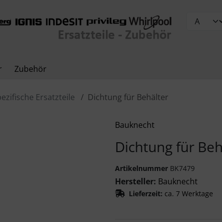
r
Zubehör
ezifische Ersatzteile
Dichtung für Behälter
Zurück-" und "Vor-Button" nutzen, um zwischen den Bildern z
Bauknecht
Dichtung für Beh
Artikelnummer
BK7479
Hersteller:
Bauknecht
Lieferzeit:
ca. 7 Werktage