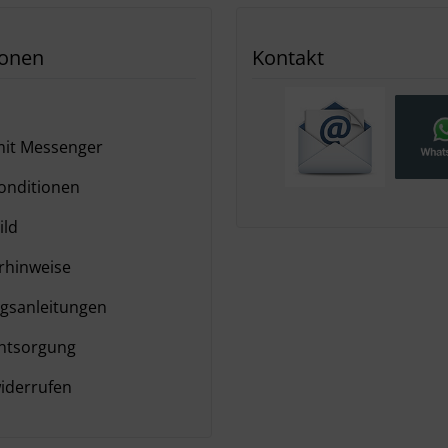
ionen
Kontakt
it Messenger
nditionen
ild
hinweise
gsanleitungen
ntsorgung
iderrufen