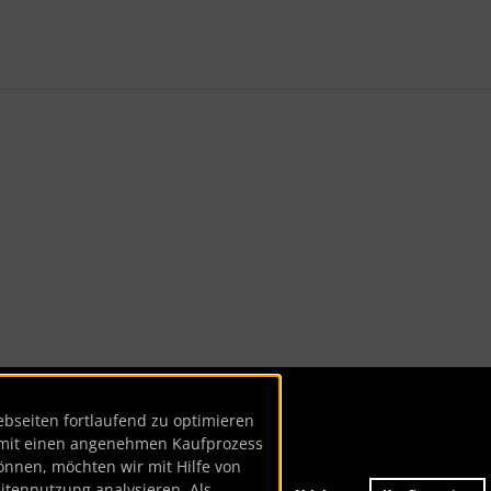
te zu den einzelnen Artikeln.
seiten fortlaufend zu optimieren
mit einen angenehmen Kaufprozess
önnen, möchten wir mit Hilfe von
eitennutzung analysieren. Als