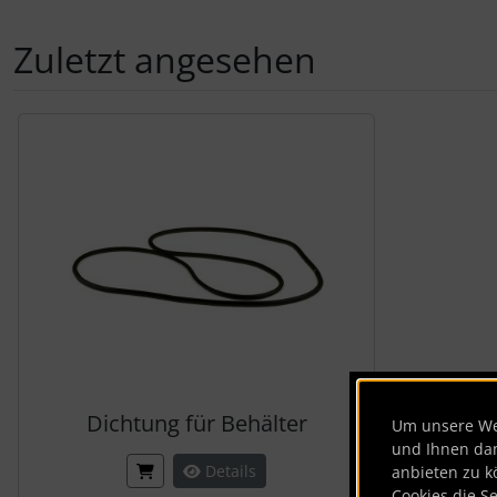
Zuletzt angesehen
Es folgt ein Produktslider - navigieren Sie mit der Tab-Tas
Dichtung für Behälter
Um unsere Web
und Ihnen da
Details
anbieten zu k
Cookies die S