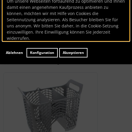
Um unsere Webseiten fortlaufend zu optimieren und Ihnen
Besteckkorb
damit einen angenehmen Kaufprozess anbieten zu
können, möchten wir mit Hilfe von Cookies die
Seitennutzung analysieren. Als Besucher bleiben Sie für
Bauknecht
uns anonym. Wir bitten Sie daher, in die Cookie-Setzung
einzuwilligen. Ihre Einwilligung können Sie jederzeit
Besteckkorb
widerrufen.
Artikelnummer
BK47138
Ablehnen
Konfiguration
Akzeptieren
Hersteller:
Bauknecht
Lieferzeit:
ca. 7 Werktage
Wenn mehr als ein Produktbild existiert, können Sie die "