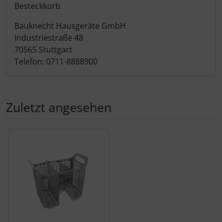
Produktbeschreibung
Besteckkorb
Bauknecht Hausgeräte GmbH
Industriestraße 48
70565 Stuttgart
Telefon: 0711-8888900
Zuletzt angesehen
Es folgt ein Produktslider - navigieren Sie mit der Tab-Tas