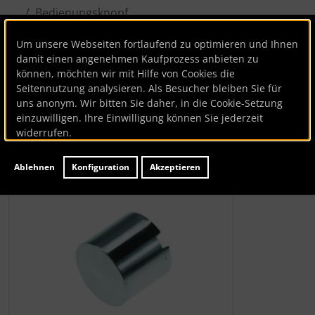
Bedienungsknopf
Um unsere Webseiten fortlaufend zu optimieren und Ihnen
Bauknecht
damit einen angenehmen Kaufprozess anbieten zu
können, möchten wir mit Hilfe von Cookies die
Bedienungsknopf
Seitennutzung analysieren. Als Besucher bleiben Sie für
uns anonym. Wir bitten Sie daher, in die Cookie-Setzung
Artikelnummer
BK51921
einzuwilligen. Ihre Einwilligung können Sie jederzeit
Hersteller:
Bauknecht
widerrufen.
Lieferzeit:
ca. 7 Werktage
Ablehnen
Konfiguration
Akzeptieren
Wenn mehr als ein Produktbild existiert, können Sie die "