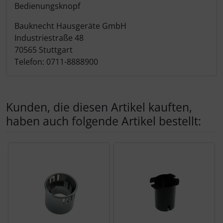
Produktbeschreibung
Bedienungsknopf
Bauknecht Hausgeräte GmbH
Industriestraße 48
70565 Stuttgart
Telefon: 0711-8888900
Kunden, die diesen Artikel kauften,
haben auch folgende Artikel bestellt:
Es folgt ein Produktslider - navigieren Sie mit der Tab-Tas