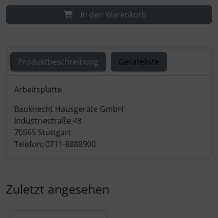
In den Warenkorb
Produktbeschreibung
Geräteliste
Produktbeschreibung
Arbeitsplatte
Bauknecht Hausgeräte GmbH
Industriestraße 48
70565 Stuttgart
Telefon: 0711-8888900
Zuletzt angesehen
Es folgt ein Produktslider - navigieren Sie mit der Tab-Tas