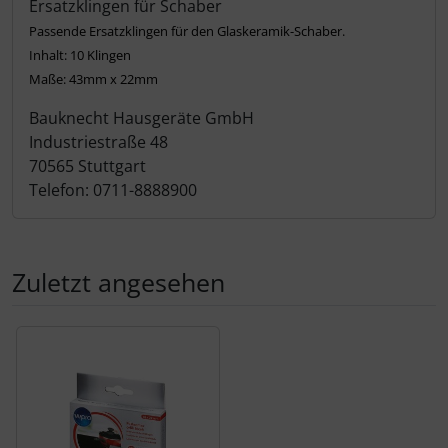
Produktbeschreibung
Ersatzklingen für Schaber
Passende Ersatzklingen für den Glaskeramik-Schaber.
Inhalt: 10 Klingen
Maße: 43mm x 22mm
Bauknecht Hausgeräte GmbH
Industriestraße 48
70565 Stuttgart
Telefon: 0711-8888900
Zuletzt angesehen
Es folgt ein Produktslider - navigieren Sie mit der Tab-Tas