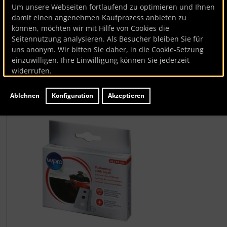
Um unsere Webseiten fortlaufend zu optimieren und Ihnen
damit einen angenehmen Kaufprozess anbieten zu
Wpro
können, möchten wir mit Hilfe von Cookies die
Seitennutzung analysieren. Als Besucher bleiben Sie für
Ersatzklingen für Schaber
uns anonym. Wir bitten Sie daher, in die Cookie-Setzung
einzuwilligen. Ihre Einwilligung können Sie jederzeit
Artikelnummer
BK114456
widerrufen.
Hersteller:
Wpro
Lieferzeit:
ca. 7 Werktage
Ablehnen
Konfiguration
Akzeptieren
Wenn mehr als ein Produktbild existiert, können Sie die "