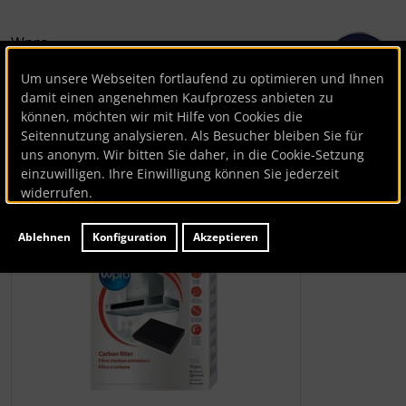
Wpro
Aktivkohlefilter
Um unsere Webseiten fortlaufend zu optimieren und Ihnen
damit einen angenehmen Kaufprozess anbieten zu
können, möchten wir mit Hilfe von Cookies die
Artikelnummer
BK82389
Seitennutzung analysieren. Als Besucher bleiben Sie für
Hersteller:
Wpro
uns anonym. Wir bitten Sie daher, in die Cookie-Setzung
Lieferzeit:
ca. 1-3 Werktage
einzuwilligen. Ihre Einwilligung können Sie jederzeit
widerrufen.
Wenn mehr als ein Produktbild existiert, können Sie die "
Ablehnen
Konfiguration
Akzeptieren