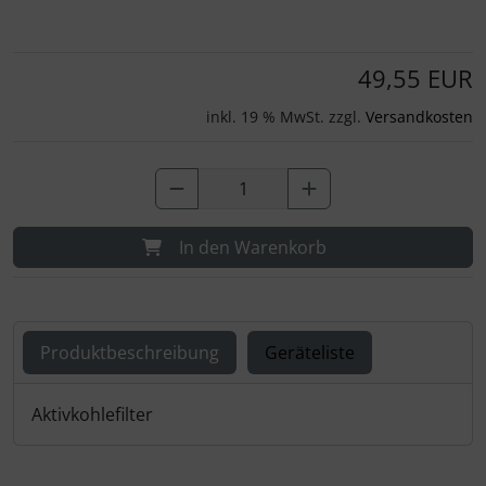
49,55 EUR
inkl. 19 % MwSt. zzgl.
Versandkosten
In den Warenkorb
Produktbeschreibung
Geräteliste
Produktbeschreibung
Aktivkohlefilter