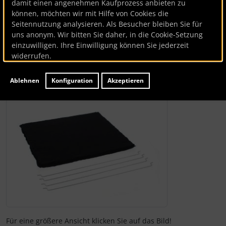
damit einen angenehmen Kaufprozess anbieten zu
können, möchten wir mit Hilfe von Cookies die
Seitennutzung analysieren. Als Besucher bleiben Sie für
Aktivkohlefilter
uns anonym. Wir bitten Sie daher, in die Cookie-Setzung
einzuwilligen. Ihre Einwilligung können Sie jederzeit
Artikelnummer
BK81933
widerrufen.
Lieferzeit:
ca. 7 Werktage
Ablehnen
Konfiguration
Akzeptieren
Wenn mehr als ein Produktbild existiert, können Sie die "
Für eine größere Ansicht klicken Sie auf das Bild!