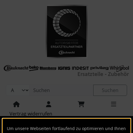
Sprungnavigation
Springe zur Navigation
Springe zum Inhalt
Springe zum Login-Button
Springe zum Button für Einstellungen
Springe zu den allgemeinen Informationen
Suchen
Vertrag widerrufen
Um unsere Webseiten fortlaufend zu optimieren und Ihnen
Startseite
Aktivkohlefilter
Aktivkohlefilter