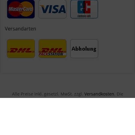
Versandarten
Alle Preise inkl. gesetzl. MwSt. zzgl.
Versandkosten
. Die
durchgestrichenen Preise entsprechen dem bisherigen Preis bei
Bauknecht Ersatzteile - Ersatzteil-Vertriebspartner Wagenhäuser.
Bauknecht Ersatzteile - Ersatzteil-Vertriebspartner Wagenhäuser
© 2026 | Template © 2026 by Karl
mod
ified eCommerce Shopsoftware © 2009-2026