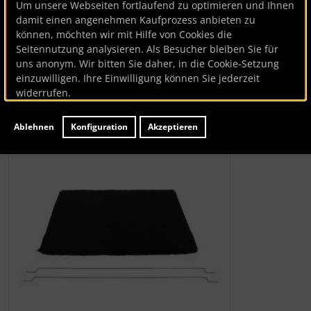
Um unsere Webseiten fortlaufend zu optimieren und Ihnen
damit einen angenehmen Kaufprozess anbieten zu
Wpro
können, möchten wir mit Hilfe von Cookies die
Seitennutzung analysieren. Als Besucher bleiben Sie für
Aktivkohlefilter
uns anonym. Wir bitten Sie daher, in die Cookie-Setzung
einzuwilligen. Ihre Einwilligung können Sie jederzeit
Artikelnummer
BK52603
widerrufen.
Hersteller:
Wpro
Lieferzeit:
ca. 7 Werktage
Ablehnen
Konfiguration
Akzeptieren
Wenn mehr als ein Produktbild existiert, können Sie die "