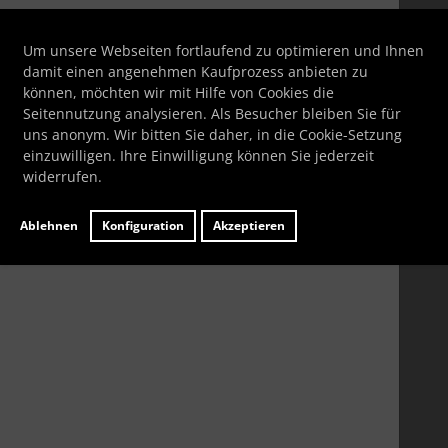
Glasplatte
Bitte geben Sie die Artikelnummer aus unserem
Katalog ein.
Um unsere Webseiten fortlaufend zu optimieren und Ihnen
damit einen angenehmen Kaufprozess anbieten zu
Glasplatte
können, möchten wir mit Hilfe von Cookies die
Seitennutzung analysieren. Als Besucher bleiben Sie für
uns anonym. Wir bitten Sie daher, in die Cookie-Setzung
Artikelnummer
BK83355
einzuwilligen. Ihre Einwilligung können Sie jederzeit
Lieferzeit:
ca. 7 Werktage
widerrufen.
Wenn mehr als ein Produktbild existiert, können Sie die "
Ablehnen
Konfiguration
Akzeptieren