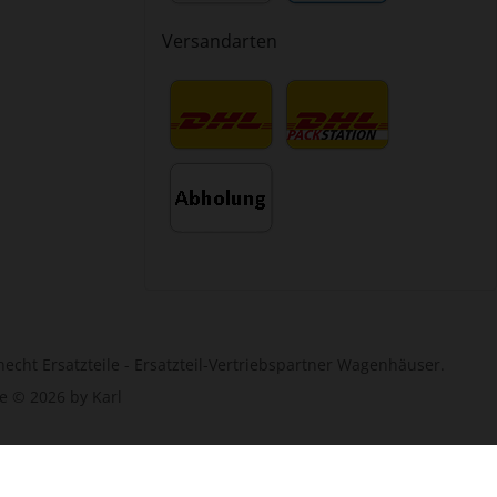
Versandarten
echt Ersatzteile - Ersatzteil-Vertriebspartner Wagenhäuser.
e © 2026 by Karl