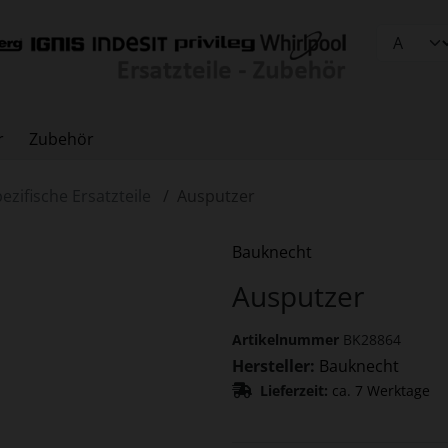
r
Zubehör
ezifische Ersatzteile
Ausputzer
Zurück-" und "Vor-Button" nutzen, um zwischen den Bildern z
Bauknecht
Ausputzer
Artikelnummer
BK28864
Hersteller:
Bauknecht
Lieferzeit:
ca. 7 Werktage