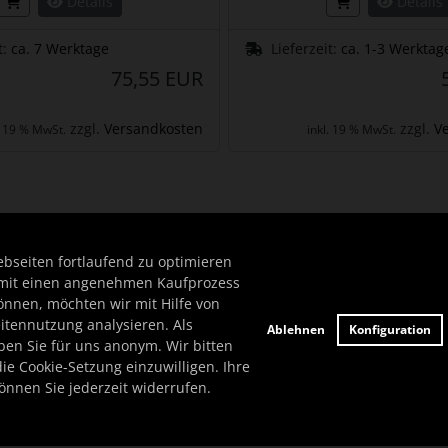
Details
Details
t:
ca. 7 Werktage
Lieferzeit:
ca. 1-3 Werktag
75,55 EUR
zzgl.
Versandkosten
zzgl.
V
. 19 % MwSt.
inkl. 19 % MwSt.
te zu den einzelnen Artikeln.
seiten fortlaufend zu optimieren
mit einen angenehmen Kaufprozess
önnen, möchten wir mit Hilfe von
eitennutzung analysieren. Als
Ablehnen
Konfiguration
ben Sie für uns anonym. Wir bitten
die Cookie-Setzung einzuwilligen. Ihre
önnen Sie jederzeit widerrufen.