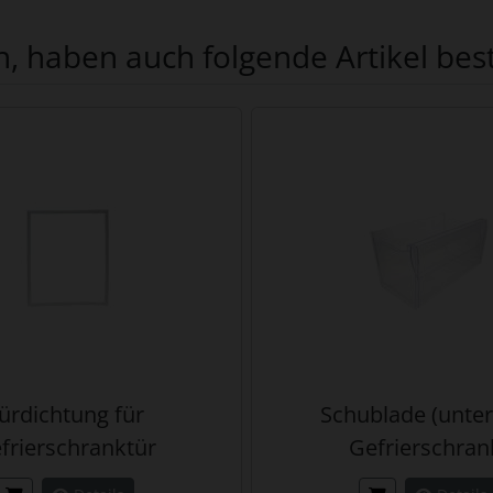
, haben auch folgende Artikel beste
te zu den einzelnen Artikeln.
ürdichtung für
Schublade (unte
frierschranktür
Gefrierschran