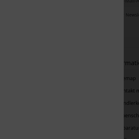
Der Newsle
Mehr über...
Informat
Liefer- und Versandkosten
Sitemap
Datenschutzerklärung
Kontakt m
Allgemeine
Händlerko
Geschäftsbedingungen mit
Typensch
Kundeninformationen
Reparatur
Impressum