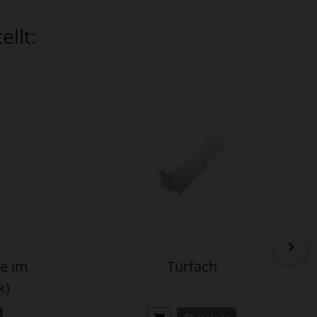
llt:
vor
re im
Türfach
k)