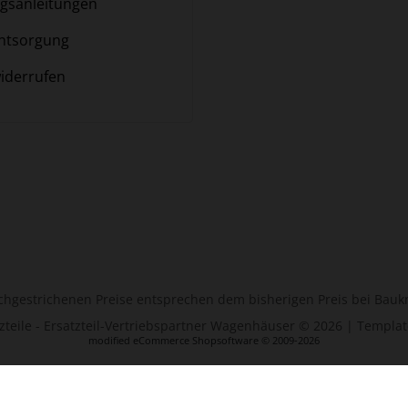
gsanleitungen
ntsorgung
iderrufen
rchgestrichenen Preise entsprechen dem bisherigen Preis bei Baukn
zteile - Ersatzteil-Vertriebspartner Wagenhäuser © 2026 | Templat
mod
ified eCommerce Shopsoftware © 2009-2026