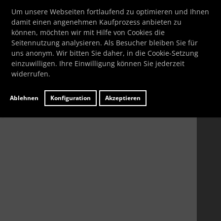
Schnellkauf
Crisp-Backform medium(Ø26 cm)
Um unsere Webseiten fortlaufend zu optimieren und Ihnen
damit einen angenehmen Kaufprozess anbieten zu
Bitte geben Sie die Artikelnummer aus unserem
können, möchten wir mit Hilfe von Cookies die
Katalog ein.
Wpro
Seitennutzung analysieren. Als Besucher bleiben Sie für
uns anonym. Wir bitten Sie daher, in die Cookie-Setzung
Crisp-Backform medium(Ø26
einzuwilligen. Ihre Einwilligung können Sie jederzeit
cm)
widerrufen.
Artikelnummer
BK52705
Ablehnen
Konfiguration
Akzeptieren
Hersteller:
Wpro
Lieferzeit:
ca. 7 Werktage
Wenn mehr als ein Produktbild existiert, können Sie die "