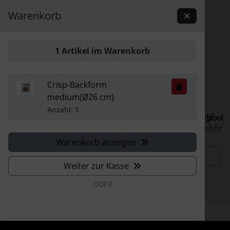
Sprungnavigation
Springe zur Navigation
Warenkorb
Springe zum Inhalt
Springe zum Login-Button
1 Artikel im Warenkorb
Springe zum Button für Einstellungen
Crisp-Backform
Springe zu den allgemeinen Informationen
medium(Ø26 cm)
Anzahl: 1
Warenkorb anzeigen
Suchen
Weiter zur Kasse
1
ODER
Vertrag widerrufen
Startseite
Zubehör