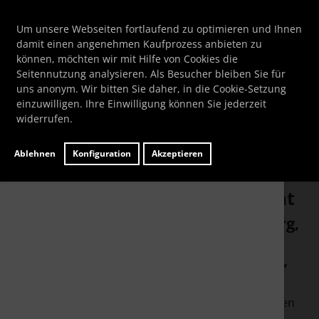
Schnellkauf
Um unsere Webseiten fortlaufend zu optimieren und Ihnen
Bitte geben Sie die Artikelnummer aus unserem
damit einen angenehmen Kaufprozess anbieten zu
Katalog ein.
können, möchten wir mit Hilfe von Cookies die
Seitennutzung analysieren. Als Besucher bleiben Sie für
uns anonym. Wir bitten Sie daher, in die Cookie-Setzung
einzuwilligen. Ihre Einwilligung können Sie jederzeit
widerrufen.
Ablehnen
Konfiguration
Akzeptieren
Willkommen
Original Ersatzteile für Ihr Gerät
Marken: Bauknecht, Beko, Blomberg,
Faber, Franke, Grundig, Hotpoint /
Ariston, Ignis, Ikea, Indesit, Privileg,
Whirlpool
Mit den Original Ersatzteilen sind Sie auf der sicheren