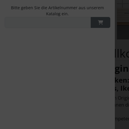
Bitte geben Sie die Artikelnummer aus unserem
Katalog ein.
Will
Origin
Marken: 
Ignis, Ik
Mit den Origi
Sie können di
Die kompetent