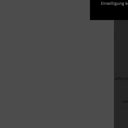
Einwilligung k
zurück
Lieferze
ink