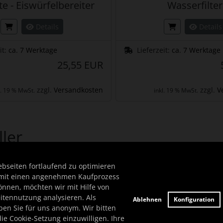
te - Eiswürfelbereiter
Wasserfilter
Details
Details
it:
ca. 7 Werktage
Lieferzeit:
ca. 7 Werktage
25,55 EUR
zzgl.
Versandkosten
zzgl.
V
l. 19 % MwSt.
inkl. 19 % MwSt.
ller
Produktslider - navigieren Sie mit der Tab-Taste zu den einzel
seiten fortlaufend zu optimieren
mit einen angenehmen Kaufprozess
önnen, möchten wir mit Hilfe von
eitennutzung analysieren. Als
Ablehnen
Konfiguration
ben Sie für uns anonym. Wir bitten
die Cookie-Setzung einzuwilligen. Ihre