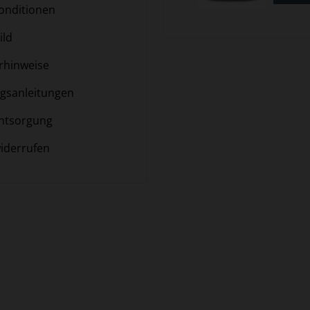
nditionen
ild
hinweise
gsanleitungen
ntsorgung
iderrufen