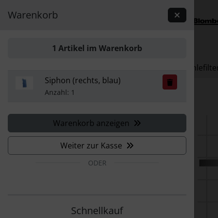
Sprungnavigation
Springe zur Navigation
Warenkorb
Springe zum Inhalt
Springe zum Login-Button
1 Artikel im Warenkorb
Springe zum Button für Einstellungen
Ersatzteile
Aktivkohlefilte
Siphon (rechts, blau)
Springe zu den allgemeinen Informationen
Anzahl: 1
Warenkorb anzeigen
Weiter zur Kasse
ODER
Schnellkauf