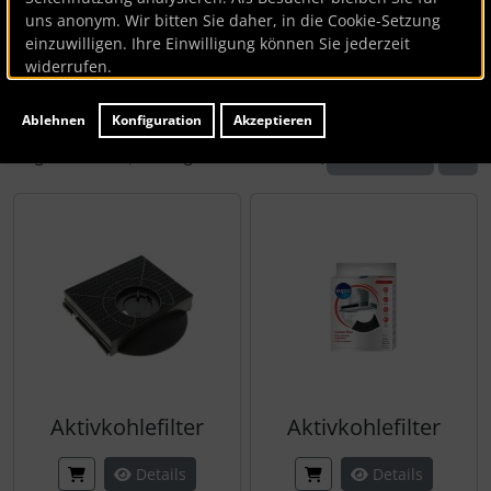
uns anonym. Wir bitten Sie daher, in die Cookie-Setzung
Hier können Sie die nachfolgenden Artikel umsortieren u
einzuwilligen. Ihre Einwilligung können Sie jederzeit
widerrufen.
Ablehnen
Konfiguration
Akzeptieren
1
2
Zeige
21
bis
40
(von insgesamt
40
Artikeln)
Aktivkohlefilter
Aktivkohlefilter
Details
Details